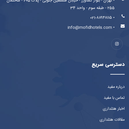
• تهران - بلوار کشاورز - خیابان فلسطین جنوبی - پلاک 405 - ساختمان
255 - طبقه سوم - واحد 34
• 021-۸۸۹۴۸۱۱۵
• info@mofidhotels.com
دسترسی سریع
درباره مفید
تماس با مفید
اخبار هتلداری
مقالات هتلداری