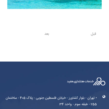
قبل
بعد
• تهران - بلوار کشاورز - خیابان فلسطین جنوبی - پلاک 405 - ساختمان
255 - طبقه سوم - واحد 34