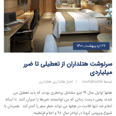
۲۷ اردیبهشت, ۱۴۰۰
سرنوشت هتلداران از تعطیلی تا ضرر
میلیاردی
توسط mofidmofid
/
اخبار هتلداری
,
هتلداری
هتلها اوایل سال ۹۹ جزو مشاغل پرخطری بودند که باید تعطیل می
شدند یعنی درست زمانی که می توانستند ضررها را جبران کنند. تا اینکه
اعلام شد تنها اقامت در هتلها می تواند خطر سفر را کمتر کند. همزمان با
شیوع ویروس کرونا در اواخر سال ۹۸ و اعلام قرنطینه…