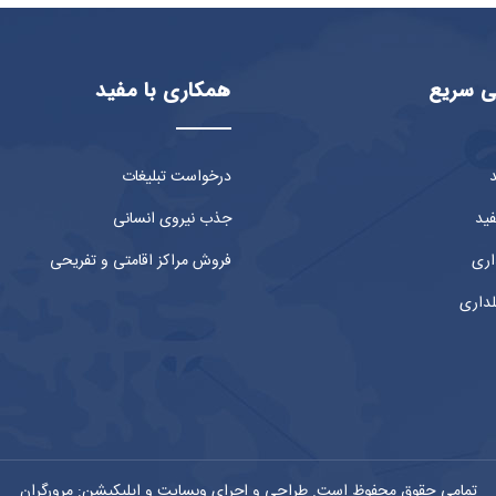
 سریع
همکاری با مفید
د
درخواست تبلیغات
فید
جذب نیروی انسانی
اری
فروش مراکز اقامتی و تفریحی
لداری
تمامی حقوق محفوظ است. طراحی و اجرای وبسایت و اپلیکیشن: مرورگران