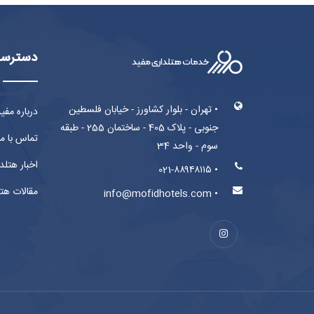
دسترسی
• تهران - بلوار کشاورز - خیابان فلسطین
درباره مفی
جنوبی - پلاک 405 - ساختمان 255 - طبقه
تماس با م
سوم - واحد 34
اخبار هتلد
• 021-۸۸۹۴۸۱۱۵
مقالات هت
• info@mofidhotels.com