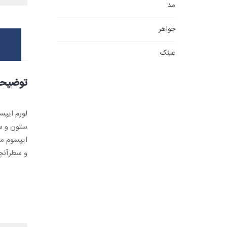
مد
جواهر
عینک
توضیح
لورم ایپس
ستون و سط
ایپسوم مت
و سطرآنچن