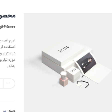
محصول
25.000
تو
لورم ایپسو
استفاده از
در ستون و 
مورد نیاز 
باشد.
تعداد
دسته:
مد